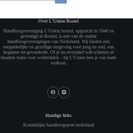
Geen
resultaten
Over L’Union Boxtel
Handboogvereniging L’Union boxtel, opgericht in 1840 en
gevestigd in Boxtel, is een van de oudste
handboogverenigingen van Nederland. Wij bieden een
toegankelijke en gezellige omgeving voor jong en oud, van
beginner tot gevorderde. Of je nu recreatief wilt schieten of
fanatiek traint voor wedstrijden – bij L’Union ben je van harte
welkom.
Social Icons
Handige links
Koninklijke handboogsport nederland