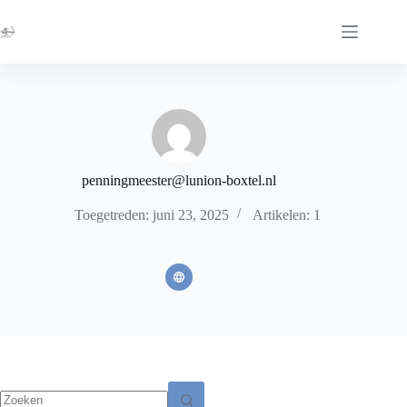
Ga
naar
de
inhoud
penningmeester@lunion-boxtel.nl
Toegetreden: juni 23, 2025
Artikelen: 1