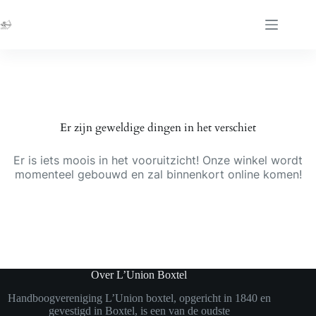
Ga
naar
de
inhoud
Er zijn geweldige dingen in het verschiet
Er is iets moois in het vooruitzicht! Onze winkel wordt
momenteel gebouwd en zal binnenkort online komen!
Over L’Union Boxtel
Handboogvereniging L’Union boxtel, opgericht in 1840 en
gevestigd in Boxtel, is een van de oudste